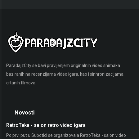
Igre iz Davnina Top liste - Top 10 Nefer
Momenata
02.12.2019
ParadajzCity se bavi pravljenjem originalnih video snimaka
baziranih na recenzijama video igara, kao i sinhronizacijama
crtanih filmova.
Novosti
RetroTeka - salon retro video igara
St
Po prvi put u Subotici se organizovala RetroTeka - salon video
Ako