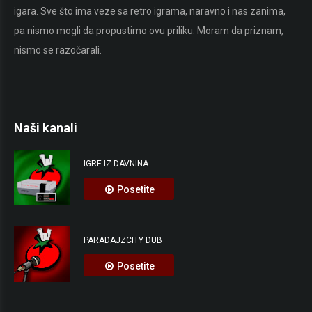
igara. Sve što ima veze sa retro igrama, naravno i nas zanima,
pok
pa nismo mogli da propustimo ovu priliku. Moram da priznam,
vid
nismo se razočarali.
pro
Naši kanali
IGRE IZ DAVNINA
Posetite
PARADAJZCITY DUB
Posetite