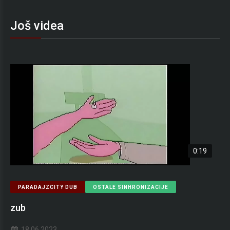
Još videa
0:19
PARADAJZCITY DUB
OSTALE SINHRONIZACIJE
zub
18.06.2023.