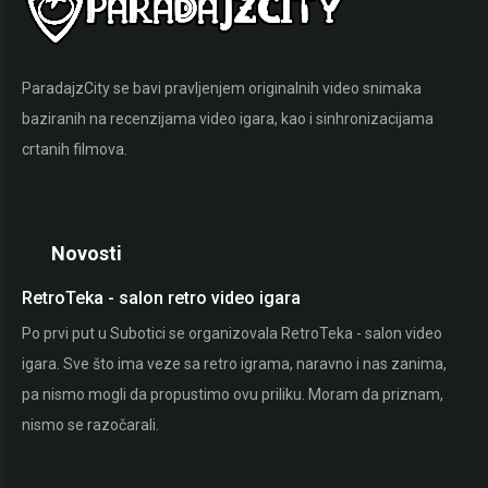
ParadajzCity se bavi pravljenjem originalnih video snimaka
baziranih na recenzijama video igara, kao i sinhronizacijama
crtanih filmova.
Novosti
RetroTeka - salon retro video igara
St
Po prvi put u Subotici se organizovala RetroTeka - salon video
Ako
igara. Sve što ima veze sa retro igrama, naravno i nas zanima,
pok
pa nismo mogli da propustimo ovu priliku. Moram da priznam,
vid
nismo se razočarali.
pro