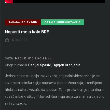
PARADAJZCITY DUB
OSTALE SINHRONIZACIJE
Napusti moja kola BRE
16.04.2023.
Naziv:
Napusti moja kola BRE
Uloge tumačili:
Danijel Spasić
,
Ognjen Drenjanin
Jedna realna situacija taxi vozača, originalni video rađen je po
stvarnom snimku koji je napravila jedqan žena koja je smišljeno
htela da natera vozača da je udari. Žena je bila krajnje iritantna a
vozač je bio kratkog fitilja i odlična inspiracija za animaciju i jednu
sinhronizaciju.