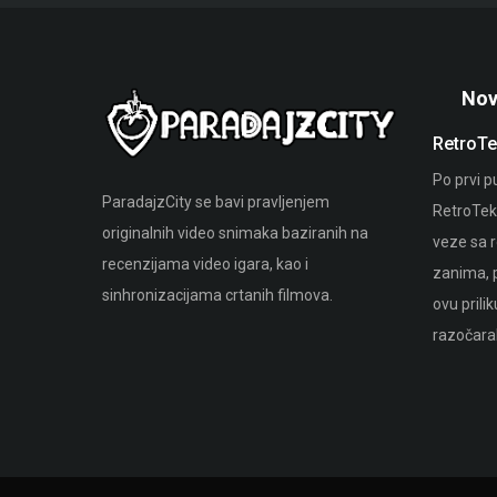
Nov
n stranicu
Bioskopska ostvarenja
RetroTe
zadovoljstvom vas
Tokom proteklog leta naš član Danijel
Po prvi p
ParadajzCity se bavi pravljenjem
tvorili našu
Spasić doživeo je svoj bioskopski debi.
RetroTeka
originalnih video snimaka baziranih na
bismo vam pružili
veze sa r
recenzijama video igara, kao i
ad.
zanima, 
sinhronizacijama crtanih filmova.
ovu prili
razočaral