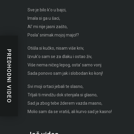
Sve je bilo k'o u bajci,
Imala si ga u šaci,
Al' mi nije jasni zašto,
Posla' snimak mojoj majci!?
Otišla si kučko, nisam više kriv,
PREDHODNI VIDEO
Izvuk'o sam se za dlaku i ostao živ,
Više nema ničeg lepog, osta' samo vonj
Sada ponovo sam jak i slobodan ko konj!
Svi moji ortaci jebali te slasno,
Trljali ti mindžu dok stenjala si glasno,
Sad ja zbog tebe žderem vazda masno,
Molio sam da se vratiš, ali kurvo sad je kasno!