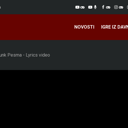
a
NOVOSTI
IGRE IZ DAV
unk Pesma - Lyrics video