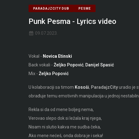
PARADAJZCITY DUB
PESME
Punk Pesma - Lyrics video
09.07.2023.
Vokal -
Novica Etinski
Back vokali -
Željko Popović
,
Danijel Spasić
Mix -
Željko Popović
U kolaboraciji sa timom
Kosoši
,
ParadajzCity
uradio je 
obrađuje temu emotivnih manipulacija u jednoj nestabilnoj
Rekla si da od mene boljeg nema,
Verovao slepo dok si ležala kraj njega,
Nisam ni slutio kakva me sudba čeka,
Ako mene nećeš, onda dobra je i seka!