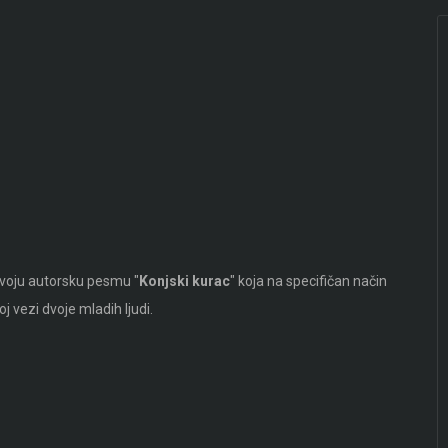
svoju autorsku pesmu "
Konjski kurac
" koja na specifičan način
 vezi dvoje mladih ljudi.