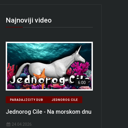
Najnoviji video
6:00
PARADAJZCITY DUB
JEDNOROG CILE
Jednorog Cile - Na morskom dnu
24.04.2026.