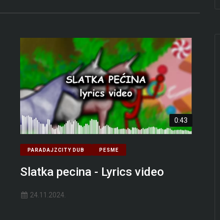
0:43
PARADAJZCITY DUB
PESME
Slatka pecina - Lyrics video
24.11.2024.