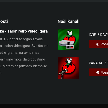
osti
Naši kanali
ka - salon retro video igara
Stop Killing Games
IGRE IZ DAV
ut u Subotici se organizovala
Ako niste čuli do sada, Stop Killing G
Pose
 - salon video igara. Sve što ima
je potrošački pokret pokrenut kako bi 
etro igrama, naravno i nas
osporila zakonitost izdavača koji
pa nismo mogli da propustimo
uništavaju video igre koje su prodali
PARADAJZC
ku. Moram da priznam, nismo se
kupcima. Sve veći broj video igara se
Pose
i.
prodaje efektivno kao roba, bez
navedenog datuma isteka.