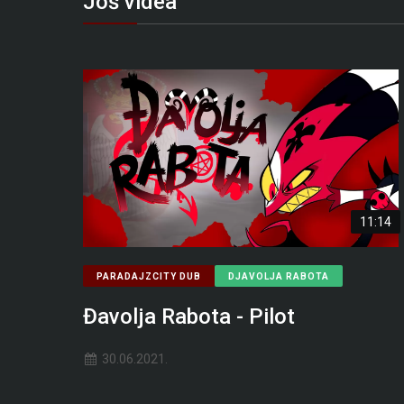
Još videa
11:14
PARADAJZCITY DUB
DJAVOLJA RABOTA
Đavolja Rabota - Pilot
30.06.2021.