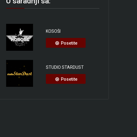
U saradnji sa:
KOSOŠI
Posetite
STUDIO STARDUST
Posetite