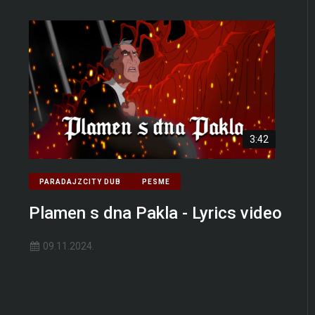
3:42
PARADAJZCITY DUB
PESME
Plamen s dna Pakla - Lyrics video
09.11.2024.