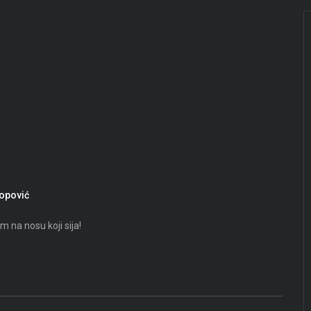
Popović
m na nosu koji sija!