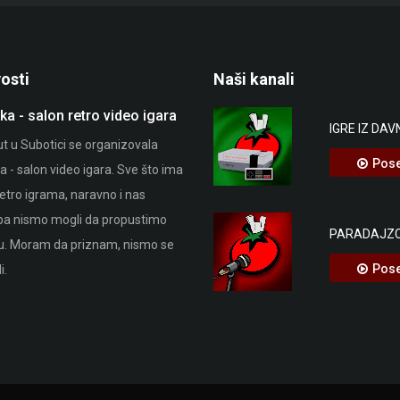
osti
Naši kanali
ka - salon retro video igara
Stop Killing Games
IGRE IZ DAV
ut u Subotici se organizovala
Ako niste čuli do sada, Stop Killing G
Pose
 - salon video igara. Sve što ima
je potrošački pokret pokrenut kako bi 
etro igrama, naravno i nas
osporila zakonitost izdavača koji
pa nismo mogli da propustimo
uništavaju video igre koje su prodali
PARADAJZC
ku. Moram da priznam, nismo se
kupcima. Sve veći broj video igara se
Pose
i.
prodaje efektivno kao roba, bez
navedenog datuma isteka.