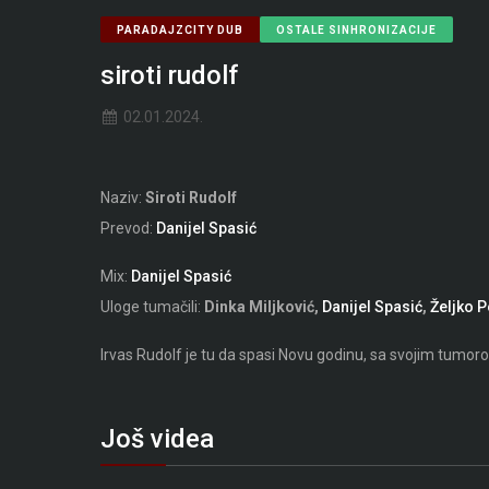
PARADAJZCITY DUB
OSTALE SINHRONIZACIJE
siroti rudolf
02.01.2024.
Naziv:
Siroti Rudolf
Prevod:
Danijel Spasić
Mix:
Danijel Spasić
Uloge tumačili:
Dinka Miljković,
Danijel Spasić
,
Željko 
Irvas Rudolf je tu da spasi Novu godinu, sa svojim tumoro
Još videa