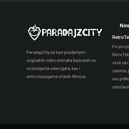
Nov
n stranicu
Bioskopska ostvarenja
RetroTe
zadovoljstvom vas
Tokom proteklog leta naš član Danijel
Po prvi p
ParadajzCity se bavi pravljenjem
tvorili našu
Spasić doživeo je svoj bioskopski debi.
RetroTeka
originalnih video snimaka baziranih na
bismo vam pružili
veze sa r
recenzijama video igara, kao i
ad.
zanima, 
sinhronizacijama crtanih filmova.
ovu prili
razočaral