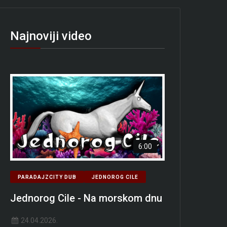
Najnoviji video
6:00
PARADAJZCITY DUB
JEDNOROG CILE
Jednorog Cile - Na morskom dnu
24.04.2026.