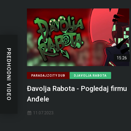
PREDHODNI VIDEO
15:26
PARADAJZCITY DUB
DJAVOLJA RABOTA
Đavolja Rabota - Pogledaj firmu
Anđele
11.07.2023.