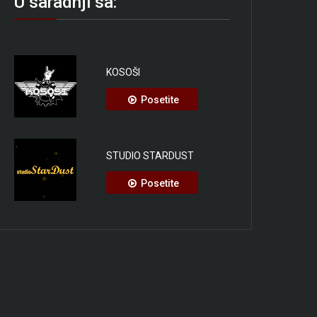
U saradnji sa:
KOSOŠI
Posetite
STUDIO STARDUST
Posetite