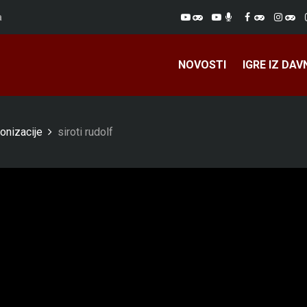
a
NOVOSTI
IGRE IZ DAV
onizacije
siroti rudolf