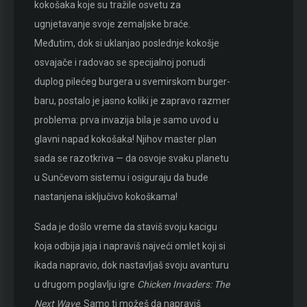
kokošaka koje su tražile osvetu za
ugnjetavanje svoje zemaljske braće.
Međutim, dok si uklanjao poslednje kokošje
osvajače i radovao se specijalnoj ponudi
duplog pilećeg burgera u svemirskom burger-
baru, postalo je jasno koliki je zapravo razmer
problema: prva invazija bila je samo uvod u
glavni napad kokošaka! Njihov master plan
sada se razotkriva — da osvoje svaku planetu
u Sunčevom sistemu i osiguraju da bude
nastanjena isključivo kokoškama!
Sada je došlo vreme da staviš svoju kacigu
koja odbija jaja i napraviš najveći omlet koji si
ikada napravio, dok nastavljaš svoju avanturu
u drugom poglavlju igre
Chicken Invaders: The
Next Wave
. Samo ti možeš da napraviš