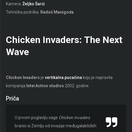
Kamera:
Željko Šarić
Tehnička podrška:
Radoš Manigoda
Chicken Invaders: The Next
Wave
Chicken Invaders
je
vertikalna pucačina
koju je napravila
kompanija
InterAction studios
2002. godine.
Priča
U prvom poglavlju sage
Chicken Invaders
branio si Zemlju od invazije međugalaktičkih