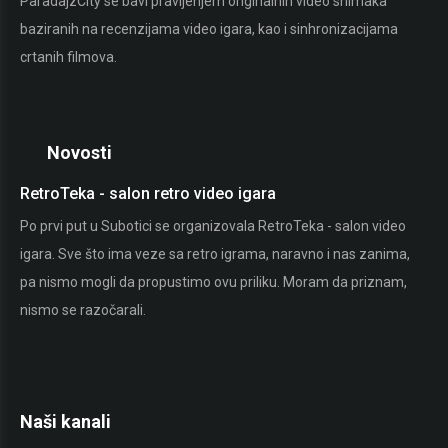
ParadajzCity se bavi pravljenjem originalnih video snimaka
baziranih na recenzijama video igara, kao i sinhronizacijama
crtanih filmova.
Novosti
RetroTeka - salon retro video igara
St
Po prvi put u Subotici se organizovala RetroTeka - salon video
Ako
igara. Sve što ima veze sa retro igrama, naravno i nas zanima,
pok
pa nismo mogli da propustimo ovu priliku. Moram da priznam,
vid
nismo se razočarali.
pro
Naši kanali