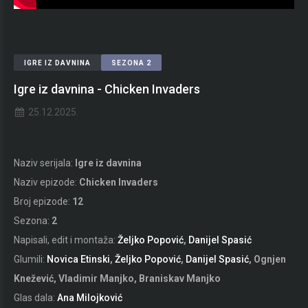
IGRE IZ DAVNINA
SEZONA 2
Igre iz davnina - Chicken Invaders
25.12.2025.
Naziv serijala:
Igre iz davnina
Naziv epizode:
Chicken Invaders
Broj epizode:
12
Sezona:
2
Napisali, edit i montaža:
Željko Popović
,
Danijel Spasić
Glumili:
Novica Etinski
,
Željko Popović
,
Danijel Spasić
, Ognjen
Knežević, Vladimir Manjko, Braniskav Manjko
Glas dala:
Ana Milojković