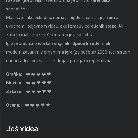
I ako se igra odvija u svemiru, ona je prilično šarenolika i
simpatična.
Muzika je jako oskudna, nema je nigde u samoj igri, osim u
uvodnom i odjavnom videu, ako i zmeđu određenih staza. Ali
zato to malo mozike što imamo je jako dobra.
Igra je praktično ista kao originalni
Space Invaders
, ali
modernizovanim elementima igre (za početak 2000-te) i sistem
nadogradnje oružija. Osim toga igra je jako repetativna.
Grafika:
❤️ ❤️ ❤️ ❤️ 🖤
Muzika:
❤️ ❤️ 🖤 🖤 🖤
Zabava:
❤️ ❤️ ❤️ 🖤 🖤
Ocena:
❤️ ❤️ ❤️ 🖤 🖤
Još videa