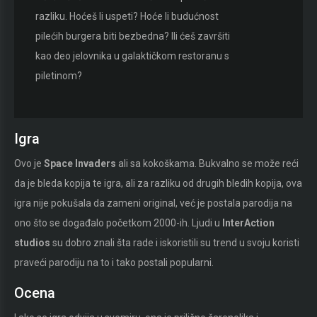
razliku. Hoćeš li uspeti? Hoće li budućnost
pilećih burgera biti bezbedna? Ili ćeš završiti
kao deo jelovnika u galaktičkom restoranu s
piletinom?
Igra
Ovo je
Space Invaders
ali sa kokoškama. Bukvalno se može reći
da je bleda kopija te igra, ali za razliku od drugih bledih kopija, ova
igra nije pokušala da zameni original, već je postala parodija na
ono što se događalo početkom 2000-ih. Ljudi u
InterAction
studios
su dobro znali šta rade i iskoristili su trend u svoju koristi
praveći parodiju na to i tako postali popularni.
Ocena